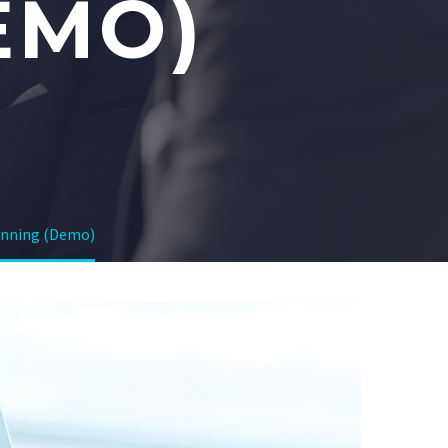
EMO)
anning (Demo)