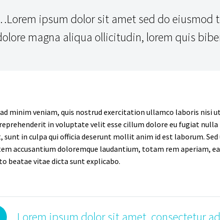
…Lorem ipsum dolor sit amet sed do eiusmod te
dolore magna aliqua ollicitudin, lorem quis bib
ad minim veniam, quis nostrud exercitation ullamco laboris nisi u
 reprehenderit in voluptate velit esse cillum dolore eu fugiat null
, sunt in culpa qui officia deserunt mollit anim id est laborum. Sed
em accusantium doloremque laudantium, totam rem aperiam, eaque 
to beatae vitae dicta sunt explicabo.
Lorem ipsum dolor sit amet, consectetur adi