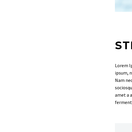
ST
Lorem Ip
ipsum, n
Nam nec 
sociosqu
amet a a
fermentu