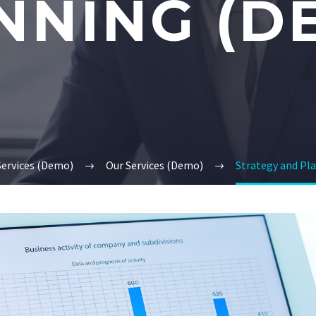
NNING (D
Services (Demo)
Our Services (Demo)
Strategy and Pl