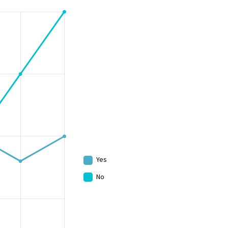
Yes
No