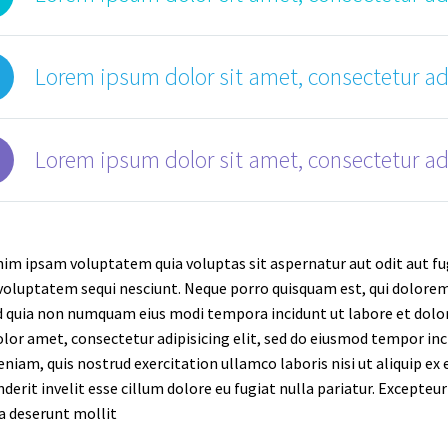
Lorem ipsum dolor sit amet, consectetur adi
Lorem ipsum dolor sit amet, consectetur adi
m ipsam voluptatem quia voluptas sit aspernatur aut odit aut fug
voluptatem sequi nesciunt. Neque porro quisquam est, qui dolorem 
ed quia non numquam eius modi tempora incidunt ut labore et d
lor amet, consectetur adipisicing elit, sed do eiusmod tempor inc
niam, quis nostrud exercitation ullamco laboris nisi ut aliquip ex
derit invelit esse cillum dolore eu fugiat nulla pariatur. Excepteu
cia deserunt mollit