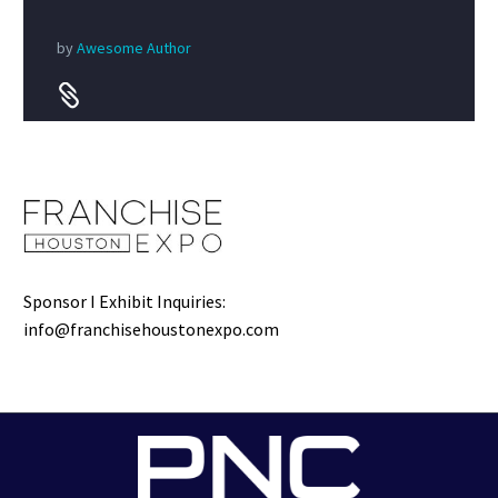
by
Awesome Author


Sponsor I Exhibit Inquiries:
info@franchisehoustonexpo.com