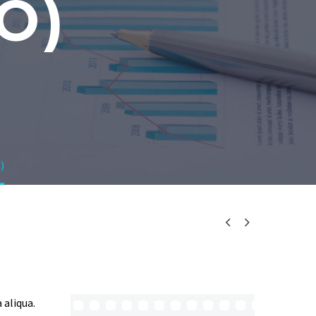
O)
)


 aliqua.