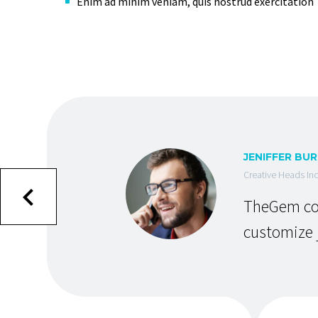
Enim ad minim veniam, quis nostrud exercitation
JENIFFER BU
Creative Heads Inc
TheGem com
customize j