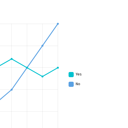
Yes
No