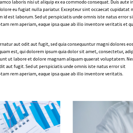
lamco laboris nisi ut aliquip ex ea commodo consequat. Duis aute i
dolore eu fugiat nulla pariatur. Excepteur sint occaecat cupidatat 
im id est laborum. Sed ut perspiciatis unde omnis iste natus error si
m rem aperiam, eaque ipsa quae ab illo inventore veritatis et qu
atur aut odit aut fugit, sed quia consequuntur magni dolores eos
uam est, qui dolorem ipsum quia dolor sit amet, consectetur, adip
idunt ut labore et dolore magnam aliquam quaerat voluptatem. N
t aut fugit. Sed ut perspiciatis unde omnis iste natus error sit
m rem aperiam, eaque ipsa quae ab illo inventore veritatis.