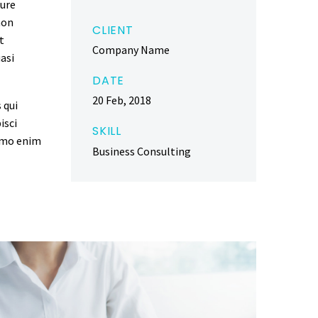
rure
non
CLIENT
t
Company Name
asi
DATE
20 Feb, 2018
 qui
isci
SKILL
emo enim
Business Consulting