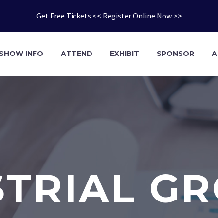
Get Free Tickets << Register Online Now >>
SHOW INFO
ATTEND
EXHIBIT
SPONSOR
A
STRIAL G