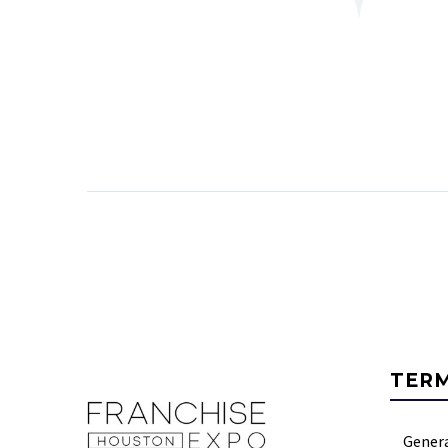
TER
Gener