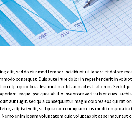
ing elit, sed do eiusmod tempor incididunt ut labore et dolore ma
ommodo consequat. Duis aute irure dolor in reprehenderit in volupta
in culpa qui officia deserunt mollit anim id est laborum. Sed ut p
riam, eaque ipsa quae ab illo inventore veritatis et quasi archit
odit aut fugit, sed quia consequuntur magni dolores eos qui rati
ctetur, adipisci velit, sed quia non numquam eius modi tempora i
 Nemo enim ipsam voluptatem quia voluptas sit aspernatur aut odi