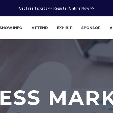
Get Free Tickets << Register Online Now >>
SHOW INFO
ATTEND
EXHIBIT
SPONSOR
A
ESS MAR