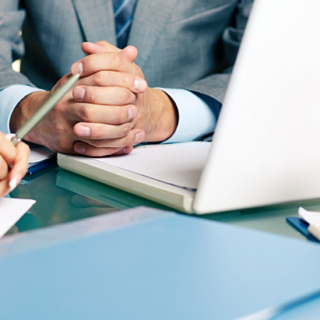
JENIFFER BURNS
Creative Heads Inc.
s with an extended powerful theme
l, which allows you to customize just
 appearance of your website – with few
clicks.
