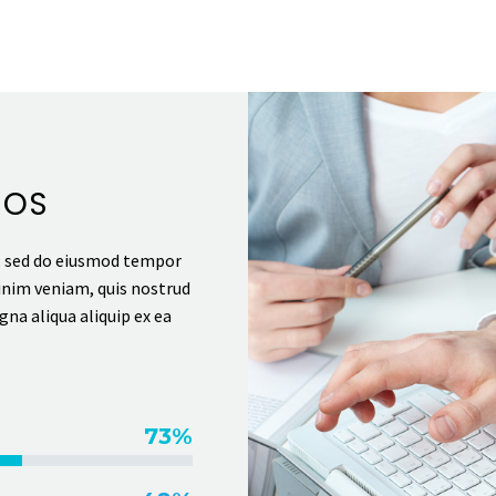
EOS
t, sed do eiusmod tempor
inim veniam, quis nostrud
gna aliqua aliquip ex ea
73%