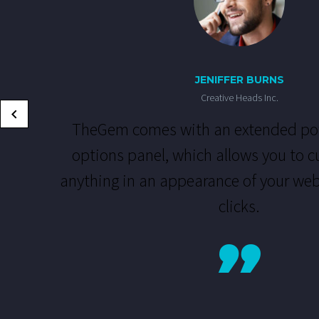
JENIFFER BURNS
Creative Heads Inc.
TheGem comes with an extended po
options panel, which allows you to c
anything in an appearance of your web
clicks.
