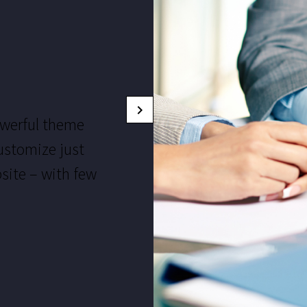
werful theme
TheGem come
ustomize just
options pane
site – with few
anything in an