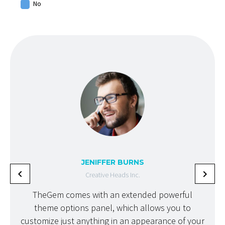
No
JENIFFER BURNS
Creative Heads Inc.
TheGem comes with an extended powerful
Th
theme options panel, which allows you to
t
customize just anything in an appearance of your
custo