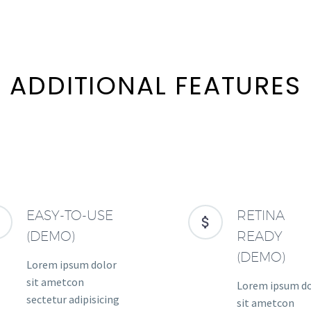
ADDITIONAL FEATURES
EASY-TO-USE
RETINA




(DEMO)
READY
(DEMO)
Lorem ipsum dolor
sit ametcon
Lorem ipsum d
sectetur adipisicing
sit ametcon