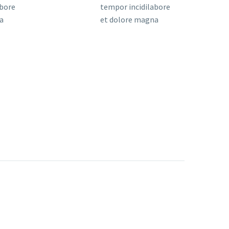
abore
tempor incidilabore
a
et dolore magna