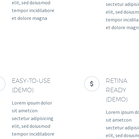
elit, sed doiusmod
sectetur adipis
tempor incidilabore
elit, sed doius
et dolore magna
tempor incidil
et dolore magn
EASY-TO-USE
RETINA




(DEMO)
READY
(DEMO)
Lorem ipsum dolor
sit ametcon
Lorem ipsum d
sectetur adipisicing
sit ametcon
elit, sed doiusmod
sectetur adipis
tempor incidilabore
elit, sed doius