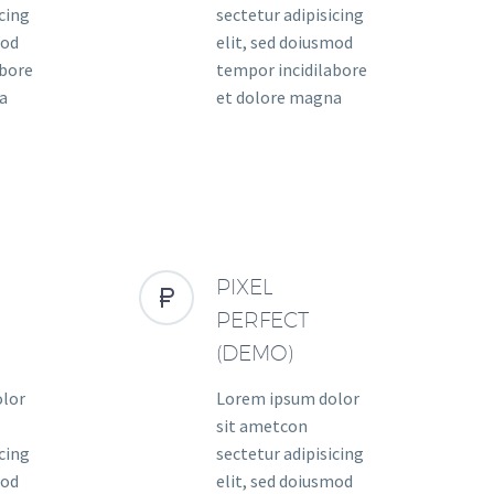
icing
sectetur adipisicing
mod
elit, sed doiusmod
abore
tempor incidilabore
a
et dolore magna
PIXEL


PERFECT
(DEMO)
olor
Lorem ipsum dolor
sit ametcon
icing
sectetur adipisicing
mod
elit, sed doiusmod