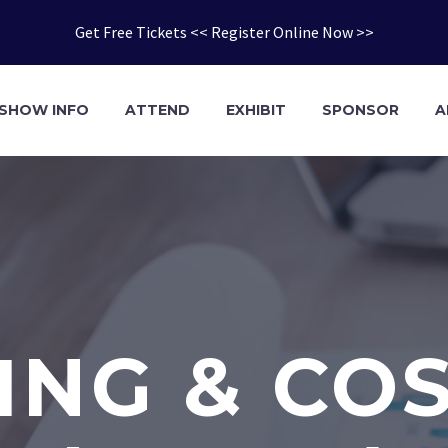
Get Free Tickets << Register Online Now >>
SHOW INFO
ATTEND
EXHIBIT
SPONSOR
A
NG & CO