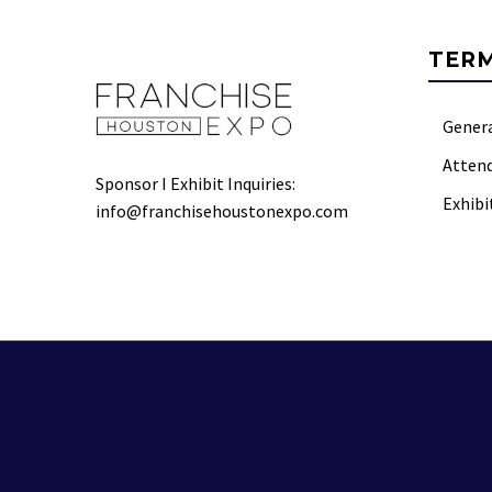
TER
Gener
Atten
Sponsor I Exhibit Inquiries:
Exhibi
info@franchisehoustonexpo.com