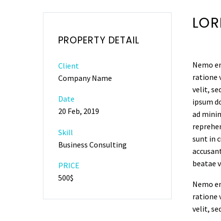
LOR
PROPERTY DETAIL
Nemo eni
Client
ratione 
Company Name
velit, s
Date
ipsum do
20 Feb, 2019
ad minim
reprehen
Skill
sunt in 
Business Consulting
accusant
beatae v
PRICE
500$
Nemo eni
ratione 
velit, s