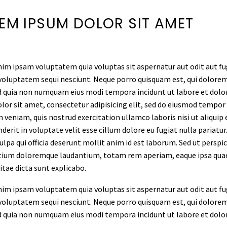
EM IPSUM DOLOR SIT AMET
m ipsam voluptatem quia voluptas sit aspernatur aut odit aut fug
voluptatem sequi nesciunt. Neque porro quisquam est, qui dolorem 
ed quia non numquam eius modi tempora incidunt ut labore et do
lor sit amet, consectetur adipisicing elit, sed do eiusmod tempor
 veniam, quis nostrud exercitation ullamco laboris nisi ut aliquip
derit in voluptate velit esse cillum dolore eu fugiat nulla pariatu
culpa qui officia deserunt mollit anim id est laborum. Sed ut persp
ium doloremque laudantium, totam rem aperiam, eaque ipsa quae ab
itae dicta sunt explicabo.
m ipsam voluptatem quia voluptas sit aspernatur aut odit aut fug
voluptatem sequi nesciunt. Neque porro quisquam est, qui dolorem 
ed quia non numquam eius modi tempora incidunt ut labore et do