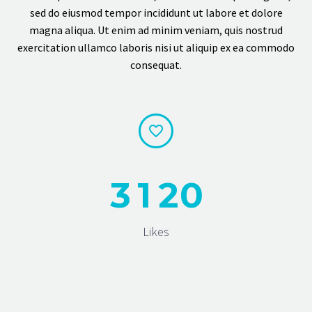
sed do eiusmod tempor incididunt ut labore et dolore
magna aliqua. Ut enim ad minim veniam, quis nostrud
exercitation ullamco laboris nisi ut aliquip ex ea commodo
consequat.


3
1
2
0
Likes