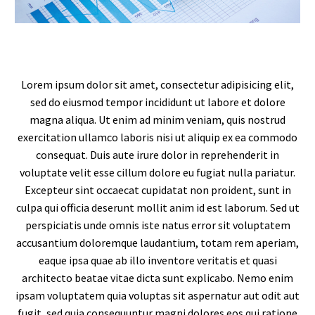
Video
Player
Lorem ipsum dolor sit amet, consectetur adipisicing elit,
sed do eiusmod tempor incididunt ut labore et dolore
magna aliqua. Ut enim ad minim veniam, quis nostrud
exercitation ullamco laboris nisi ut aliquip ex ea commodo
consequat. Duis aute irure dolor in reprehenderit in
voluptate velit esse cillum dolore eu fugiat nulla pariatur.
Excepteur sint occaecat cupidatat non proident, sunt in
culpa qui officia deserunt mollit anim id est laborum. Sed ut
perspiciatis unde omnis iste natus error sit voluptatem
accusantium doloremque laudantium, totam rem aperiam,
eaque ipsa quae ab illo inventore veritatis et quasi
architecto beatae vitae dicta sunt explicabo. Nemo enim
ipsam voluptatem quia voluptas sit aspernatur aut odit aut
fugit, sed quia consequuntur magni dolores eos qui ratione