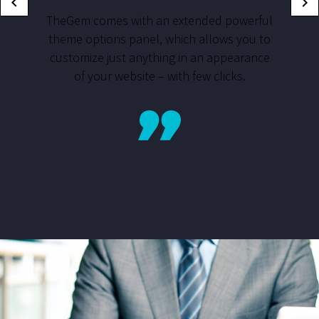
TheGem comes with an extended powerful
theme options panel, which allows you to
customize just anything in an appearance
of your website – with few clicks.
