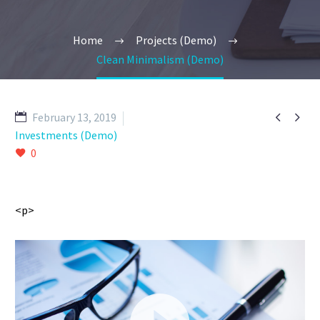
Home
Projects (Demo)
Clean Minimalism (Demo)


February 13, 2019
Investments (Demo)
0
<p>