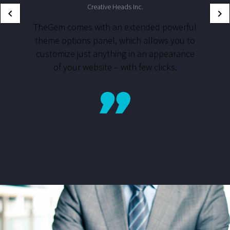
Creative Heads Inc.
TheGem comes with an extended powerful
theme options panel, which allows you to
customize just anything in an appearance
of your website – with few clicks.
