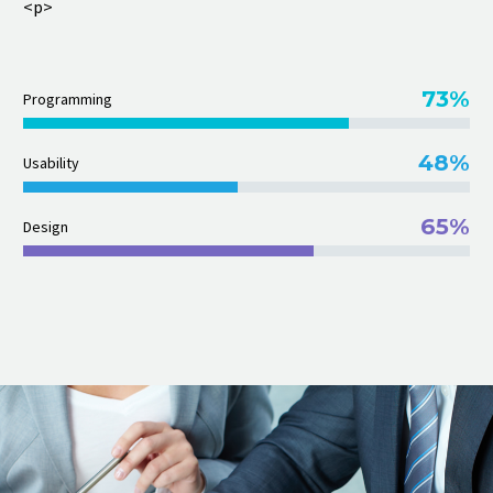
<p>
73%
Programming
48%
Usability
65%
Design